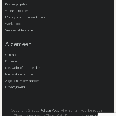
Kosten yogales
Vakantierooster
Momoyoga – hoe werkt het?
Workshops
Veelgestelde vragen
Algemeen
Contact
Docenten
Nieuwsbrief aanmelden
Nieuwsbrief archief
Algemene voorwaarden
Privacybeleid
Copyright © 2026
. Alle rechten voorbehouden.
Pelican Yoga
Thema:
door ThemeGrill. Powered by
.