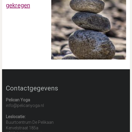
gekregen
Contactgegevens
Pelican Yoga
info@pelicanyoga.nl
Leslocatie:
Buurtcentrum De Pelikaan
Kervelstraat 185a