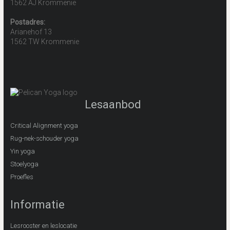
1562 AJ Krommenie
Postadres:
Arianehof 13
1562 TW Krommenie
Lesaanbod
Critical Alignment yoga
Rug-nek-schouder yoga
Yin yoga
Stoelyoga
Proefles
Informatie
Lesrooster en leslocatie