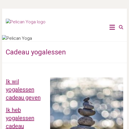
Ga
naar
Critical
Pelican
de
Alignment
inhoud
yoga,
Yoga
Rug-nek-
schouder
yoga, Yin
Cadeau yogalessen
yoga en
Stoelyoga
Ik wil
yogalessen
cadeau geven
Ik heb
yogalessen
cadeau