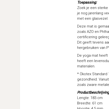
Toepassing:
Zoek je een sterke 
je nog jarenlang ve
met een glasvezel.
Deze mat is gemaak
zoals AZO en Phthal
certificering gekreg
Dit geeft tevens a
hergebruiken van P
De yoga mat heeft 
heeft een levensduu
materialen.
* Ökotex Standard 
gezondheid. Vanuit 
zoals zware metalen
Productbeschrijving
Lengte: 183 cm
Breedte: 61 cm
Hoogte: 4,5 mm