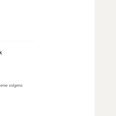
k
menie volgens