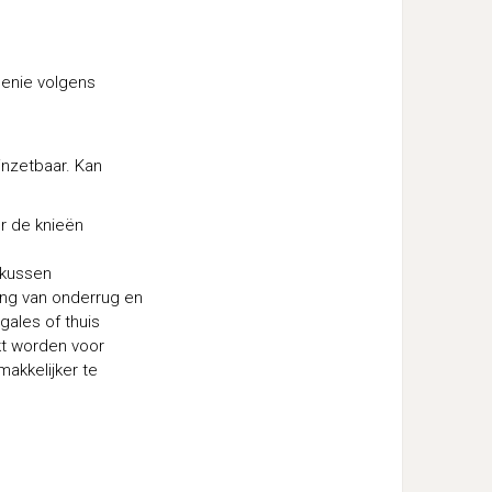
menie volgens
inzetbaar. Kan
r de knieën
ekussen
ng van onderrug en
gales of thuis
t worden voor
akkelijker te