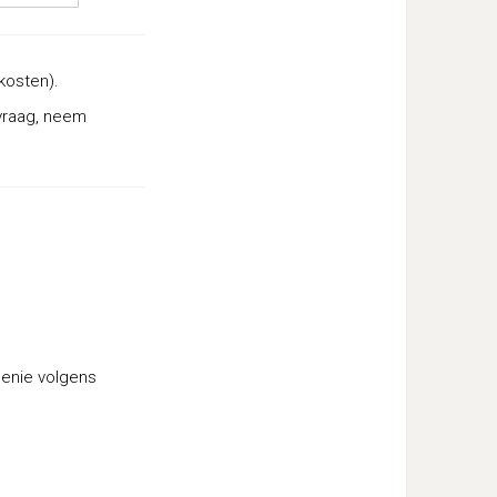
kosten).
nvraag, neem
menie volgens