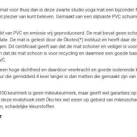
mat voor thuis dan is deze zwarte studio yoga mat een bijzonder f
el plezier van kunt beleven. Gemaakt van een slijtvaste PVC schuim 
t van PVC en emissie vrij geproduceerd. De mat bevat geen schad
ate. De mat is getest door de Ökotex(*) instituut en heeft daar d
en. Dit certificaat geeft aan dat de mat schoner en veiliger is voor
an dat de mat schoon is voor recycling en daarmee een goede bas
VC.
een hoge dichtheid en daardoor veerkracht en goede isolerende k
r die gemiddeld 4 keer langer is dan matten die gemaakt zijn van 
100 keurmerk is geen milieukeurmerk, maar geeft wel garanties op
deze invalshoek stelt Öko-tex wel eisen op gebied van milieuschad
, schadelijke kleurstoffen.
: