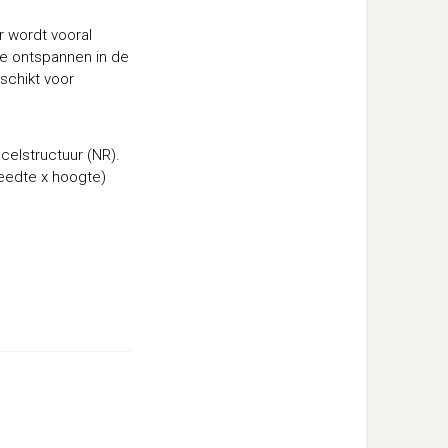
r wordt vooral
te ontspannen in de
schikt voor
 celstructuur (NR).
reedte x hoogte)