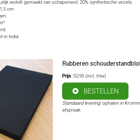
urlijk wolvilt gemaakt van schapenwol, 20% synthetische vezels
 1,5 cm
ram
cm³
erd
 in India
Rubberen schouderstandblo
Prijs
: 52,95 (incl. btw)
BESTELLEN
Standaard levering
: ophalen in Krom
afspraak.