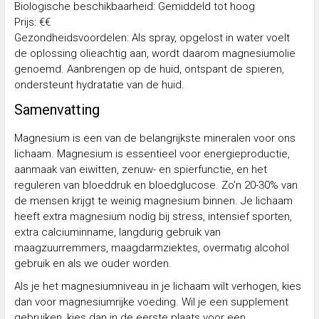
Biologische beschikbaarheid: Gemiddeld tot hoog
Prijs: €€
Gezondheidsvoordelen: Als spray, opgelost in water voelt
de oplossing olieachtig aan, wordt daarom magnesiumolie
genoemd. Aanbrengen op de huid, ontspant de spieren,
ondersteunt hydratatie van de huid.
Samenvatting
Magnesium is een van de belangrijkste mineralen voor ons
lichaam. Magnesium is essentieel voor energieproductie,
aanmaak van eiwitten, zenuw- en spierfunctie, en het
reguleren van bloeddruk en bloedglucose. Zo’n 20-30% van
de mensen krijgt te weinig magnesium binnen. Je lichaam
heeft extra magnesium nodig bij stress, intensief sporten,
extra calciuminname, langdurig gebruik van
maagzuurremmers, maagdarmziektes, overmatig alcohol
gebruik en als we ouder worden.
Als je het magnesiumniveau in je lichaam wilt verhogen, kies
dan voor magnesiumrijke voeding. Wil je een supplement
gebruiken, kies dan in de eerste plaats voor een