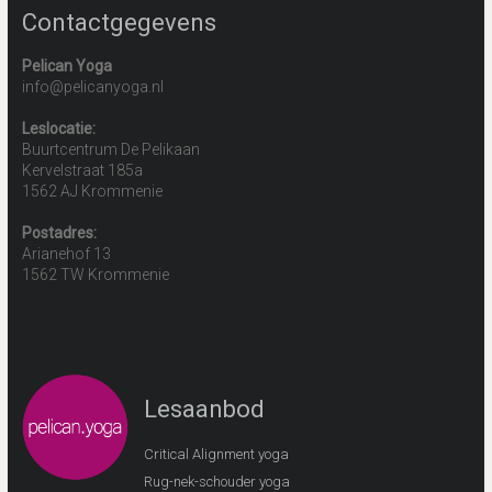
Contactgegevens
Pelican Yoga
info@pelicanyoga.nl
Leslocatie:
Buurtcentrum De Pelikaan
Kervelstraat 185a
1562 AJ Krommenie
Postadres:
Arianehof 13
1562 TW Krommenie
Lesaanbod
Critical Alignment yoga
Rug-nek-schouder yoga