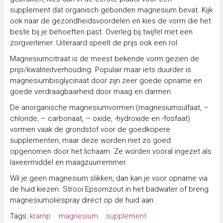
supplement dat organisch gebonden magnesium bevat. Kijk
ook naar de gezondheidsvoordelen en kies de vorm die het
beste bij je behoeften past. Overleg bij twijfel met een
zorgverlener. Uiteraard speelt de prijs ook een rol.
Magnesiumcitraat is de meest bekende vorm gezien de
prijs/kwaliteitverhouding. Populair maar iets duurder is
magnesiumbisglycinaat door zijn zeer goede opname en
goede verdraagbaarheid door maag en darmen.
De anorganische magnesiumvormen (magnesiumsulfaat, –
chloride, – carbonaat, – oxide, -hydroxide en -fosfaat)
vormen vaak de grondstof voor de goedkopere
supplementen, maar deze worden niet zo goed
opgenomen door het lichaam. Ze worden vooral ingezet als
laxeermiddel en maagzuurremmer.
Wil je geen magnesium slikken, dan kan je voor opname via
de huid kiezen. Strooi Epsomzout in het badwater of breng
magnesiumoliespray direct op de huid aan.
Tags:
kramp
magnesium
supplement