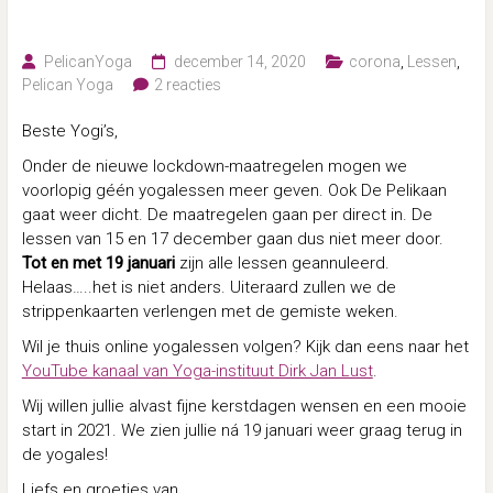
PelicanYoga
december 14, 2020
corona
,
Lessen
,
Pelican Yoga
2 reacties
Beste Yogi’s,
Onder de nieuwe lockdown-maatregelen mogen we
voorlopig géén yogalessen meer geven. Ook De Pelikaan
gaat weer dicht. De maatregelen gaan per direct in. De
lessen van 15 en 17 december gaan dus niet meer door.
Tot en met 19 januari
zijn alle lessen geannuleerd.
Helaas…..het is niet anders. Uiteraard zullen we de
strippenkaarten verlengen met de gemiste weken.
Wil je thuis online yogalessen volgen? Kijk dan eens naar het
YouTube kanaal van Yoga-instituut Dirk Jan Lust
.
Wij willen jullie alvast fijne kerstdagen wensen en een mooie
start in 2021. We zien jullie ná 19 januari weer graag terug in
de yogales!
Liefs en groetjes van