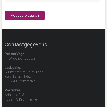
Contactgegevens
Pelican Yoga
info@pelicanyoga.nl
Leslocatie:
Buurtcentrum De Pelikaan
Kervelstraat 185a
1562 AJ Krommenie
Postadres:
Arianehof 13
1562 TW Krommenie