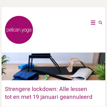
Ga
naar
Critical
Pelican
de
Alignment
inhoud
yoga,
Yoga
Rug-nek-
schouder
yoga, Yin
yoga en
Stoelyoga
Strengere lockdown: Alle lessen
tot en met 19 januari geannuleerd