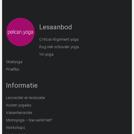
Lesaanbod
Critical Alignment yoga
Rug-nek-schouder yoga
Yin yoga
Stoelyoga
Proefles
Informatie
Lesrooster en leslocatie
Kosten yogales
Vakantierooster
Momoyoga – hoe werkt het?
Workshops